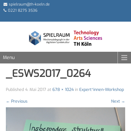
spielraum@th-koeln.de
0221 8275 3536
Menu
_ESWS2017_0264
Published
4. Mai 2017
at
678 × 1024
in
Expert*innen-Workshop
←
Previous
Next
→