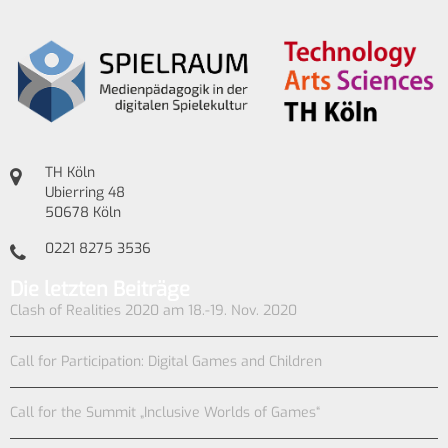
TH Köln
Ubierring 48
50678 Köln
0221 8275 3536
Die letzten Beiträge
Clash of Realities 2020 am 18.-19. Nov. 2020
Call for Participation: Digital Games and Children
Call for the Summit „Inclusive Worlds of Games“